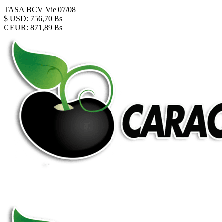
TASA BCV
Vie 07/08
$
USD:
756,70 Bs
€
EUR:
871,89 Bs