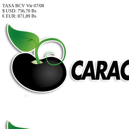
TASA BCV
Vie 07/08
$
USD:
756,70 Bs
€
EUR:
871,89 Bs