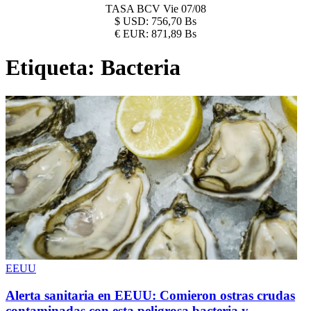
TASA BCV
Vie 07/08
$
USD:
756,70 Bs
€
EUR:
871,89 Bs
Etiqueta:
Bacteria
EEUU
Alerta sanitaria en EEUU: Comieron ostras crudas
contaminadas con esta peligrosa bacteria y