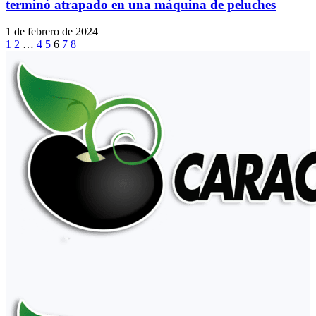
terminó atrapado en una máquina de peluches
1 de febrero de 2024
1
2
…
4
5
6
7
8