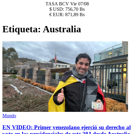
TASA BCV
Vie 07/08
$
USD:
756,70 Bs
€
EUR:
871,89 Bs
Etiqueta:
Australia
Mundo
EN VIDEO: Primer venezolano ejerció su derecho al
voto en las presidenciales de este 28J desde Australia