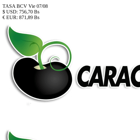
TASA BCV
Vie 07/08
$
USD:
756,70 Bs
€
EUR:
871,89 Bs