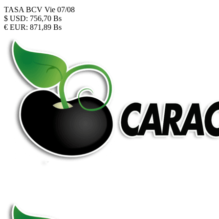
TASA BCV
Vie 07/08
$
USD:
756,70 Bs
€
EUR:
871,89 Bs