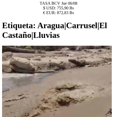
TASA BCV
Jue 06/08
$
USD:
755,90 Bs
€
EUR:
872,83 Bs
Etiqueta:
Aragua|Carrusel|El
Castaño|Lluvias