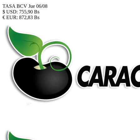
TASA BCV
Jue 06/08
$
USD:
755,90 Bs
€
EUR:
872,83 Bs