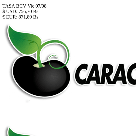
TASA BCV
Vie 07/08
$
USD:
756,70 Bs
€
EUR:
871,89 Bs