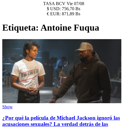
TASA BCV
Vie 07/08
$
USD:
756,70 Bs
€
EUR:
871,89 Bs
Etiqueta:
Antoine Fuqua
Show
¿Por qué la película de Michael Jackson ignoró las
acusaciones sexuales? La verdad detrás de las