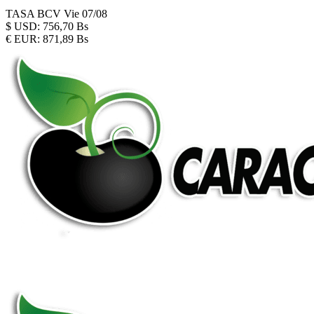
TASA BCV
Vie 07/08
$
USD:
756,70 Bs
€
EUR:
871,89 Bs