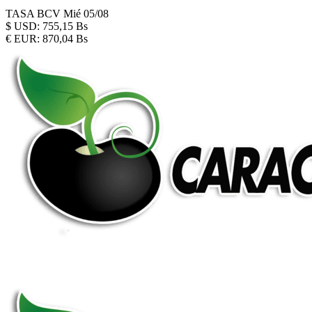
TASA BCV
Mié 05/08
$
USD:
755,15 Bs
€
EUR:
870,04 Bs