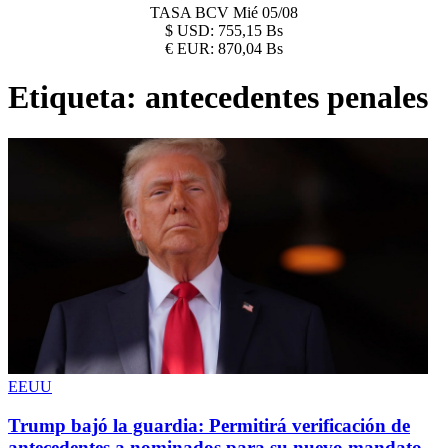
TASA BCV
Mié 05/08
$
USD:
755,15 Bs
€
EUR:
870,04 Bs
Etiqueta:
antecedentes penales
EEUU
Trump bajó la guardia: Permitirá verificación de
antecedentes a nominados para su nuevo mandato