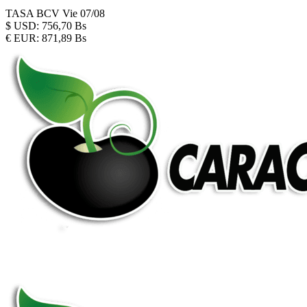
TASA BCV
Vie 07/08
$
USD:
756,70 Bs
€
EUR:
871,89 Bs