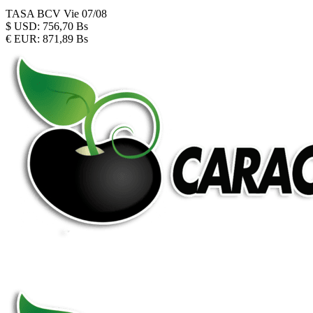
TASA BCV
Vie 07/08
$
USD:
756,70 Bs
€
EUR:
871,89 Bs