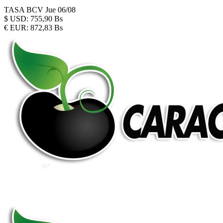
TASA BCV
Jue 06/08
$
USD:
755,90 Bs
€
EUR:
872,83 Bs