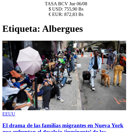
TASA BCV
Jue 06/08
$
USD:
755,90 Bs
€
EUR:
872,83 Bs
Etiqueta:
Albergues
EEUU
El drama de las familias migrantes en Nueva York
que enfrentan el desalojo ‘inminente’ de los