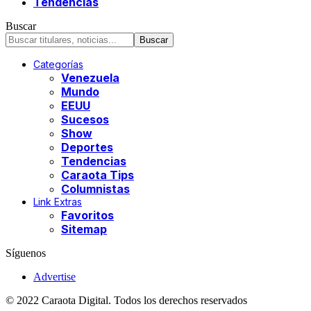
Tendencias
Buscar
Categorías
Venezuela
Mundo
EEUU
Sucesos
Show
Deportes
Tendencias
Caraota Tips
Columnistas
Link Extras
Favoritos
Sitemap
Síguenos
Advertise
© 2022 Caraota Digital. Todos los derechos reservados