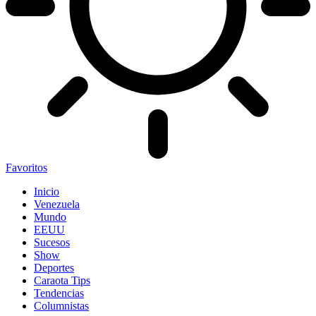
Favoritos
Inicio
Venezuela
Mundo
EEUU
Sucesos
Show
Deportes
Caraota Tips
Tendencias
Columnistas