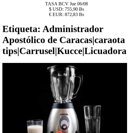
TASA BCV
Jue 06/08
$
USD:
755,90 Bs
€
EUR:
872,83 Bs
Etiqueta:
Administrador
Apostólico de Caracas|caraota
tips|Carrusel|Kucce|Licuadora