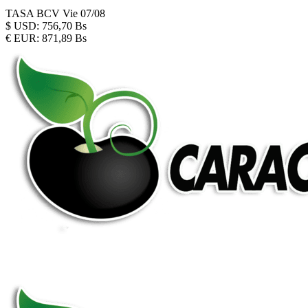
TASA BCV
Vie 07/08
$
USD:
756,70 Bs
€
EUR:
871,89 Bs