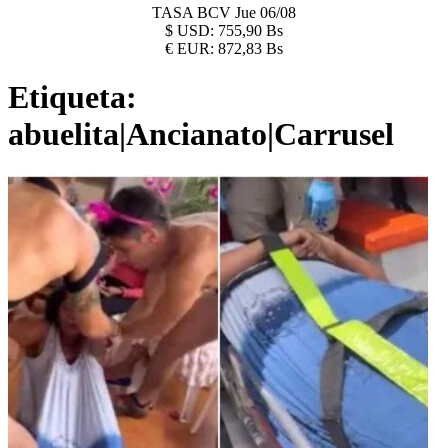
TASA BCV
Jue 06/08
$
USD:
755,90 Bs
€
EUR:
872,83 Bs
Etiqueta:
abuelita|Ancianato|Carrusel