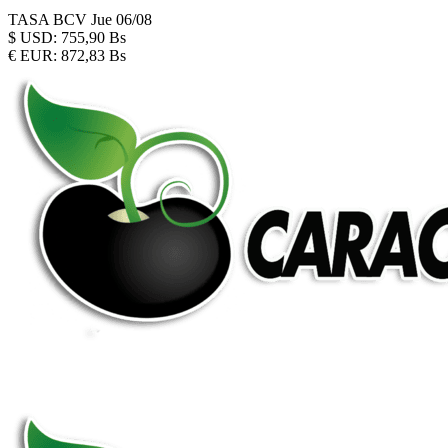
TASA BCV
Jue 06/08
$
USD:
755,90 Bs
€
EUR:
872,83 Bs