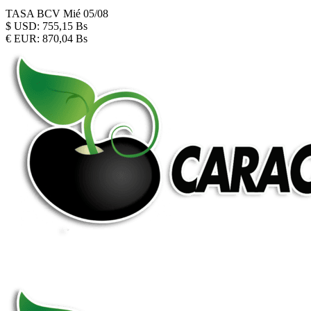
TASA BCV
Mié 05/08
$
USD:
755,15 Bs
€
EUR:
870,04 Bs