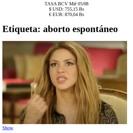
TASA BCV
Mié 05/08
$
USD:
755,15 Bs
€
EUR:
870,04 Bs
Etiqueta:
aborto espontáneo
Show