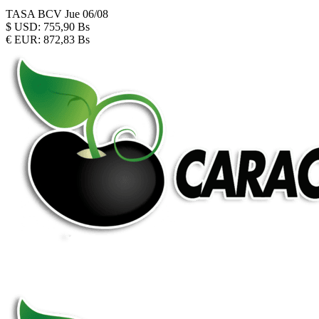
TASA BCV
Jue 06/08
$
USD:
755,90 Bs
€
EUR:
872,83 Bs