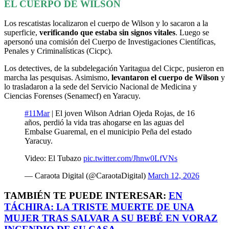
EL CUERPO DE WILSON
Los rescatistas localizaron el cuerpo de Wilson y lo sacaron a la
superficie,
verificando que estaba sin signos vitales
. Luego se
apersonó una comisión del Cuerpo de Investigaciones Científicas,
Penales y Criminalísticas (Cicpc).
Los detectives, de la subdelegación Yaritagua del Cicpc, pusieron en
marcha las pesquisas. Asimismo,
levantaron el cuerpo de Wilson
y
lo trasladaron a la sede del Servicio Nacional de Medicina y
Ciencias Forenses (Senamecf) en Yaracuy.
#11Mar
| El joven Wilson Adrian Ojeda Rojas, de 16
años, perdió la vida tras ahogarse en las aguas del
Embalse Guaremal, en el municipio Peña del estado
Yaracuy.
Video: El Tubazo
pic.twitter.com/Jhnw0LfVNs
— Caraota Digital (@CaraotaDigital)
March 12, 2026
TAMBIÉN TE PUEDE INTERESAR:
EN
TÁCHIRA: LA TRISTE MUERTE DE UNA
MUJER TRAS SALVAR A SU BEBÉ EN VORAZ