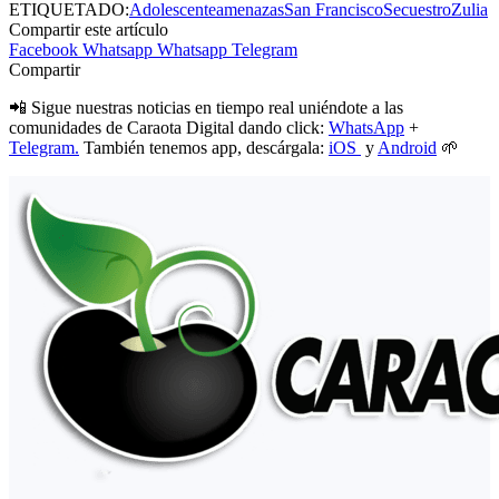
ETIQUETADO:
Adolescente
amenazas
San Francisco
Secuestro
Zulia
Compartir este artículo
Facebook
Whatsapp
Whatsapp
Telegram
Compartir
📲 Sigue nuestras noticias en tiempo real uniéndote a las
comunidades de Caraota Digital dando click:
WhatsApp
+
Telegram.
También tenemos app, descárgala:
iOS
y
Android
🌱