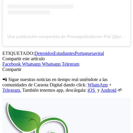
Una publicación compartida de Prensapolicialturen Poli (@prensapolicialccp03)
ETIQUETADO:
Detenidos
Estudiantes
Portuguesa
viral
Compartir este artículo
Facebook
Whatsapp
Whatsapp
Telegram
Compartir
📲 Sigue nuestras noticias en tiempo real uniéndote a las
comunidades de Caraota Digital dando click:
WhatsApp
+
Telegram.
También tenemos app, descárgala:
iOS
y
Android
🌱