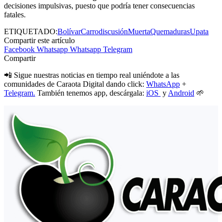
decisiones impulsivas, puesto que podría tener consecuencias
fatales.
ETIQUETADO:
Bolívar
Carro
discusión
Muerta
Quemaduras
Upata
Compartir este artículo
Facebook
Whatsapp
Whatsapp
Telegram
Compartir
📲 Sigue nuestras noticias en tiempo real uniéndote a las
comunidades de Caraota Digital dando click:
WhatsApp
+
Telegram.
También tenemos app, descárgala:
iOS
y
Android
🌱