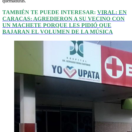
quemaduras.
TAMBIÉN TE PUEDE INTERESAR:
VIRAL: EN
CARACAS: AGREDIERON A SU VECINO CON
UN MACHETE PORQUE LES PIDIÓ QUE
BAJARAN EL VOLUMEN DE LA MÚSICA