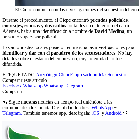
El Cicpc continúa con las investigaciones del secuestro del emp
Durante el procedimiento, el Cicpc encontró
prendas policiales,
correajes, esposas y dos radios
portátiles en el interior del carro.
Además, había una identificación a nombre de
David Medina
, un
presunto supervisor policial.
Las autoridades locales pusieron en marcha las investigaciones para
identificar y dar con el paradero de los secuestradores
. No hay
detalles sobre el estado del empresario, cuya identidad no fue
difundida.
ETIQUETADO:
Anzoátegui
Cicpc
Empresario
policías
Secuestro
Compartir este artículo
Facebook
Whatsapp
Whatsapp
Telegram
Compartir
📲 Sigue nuestras noticias en tiempo real uniéndote a las
comunidades de Caraota Digital dando click:
WhatsApp
+
Telegram.
También tenemos app, descárgala:
iOS
y
Android
🌱