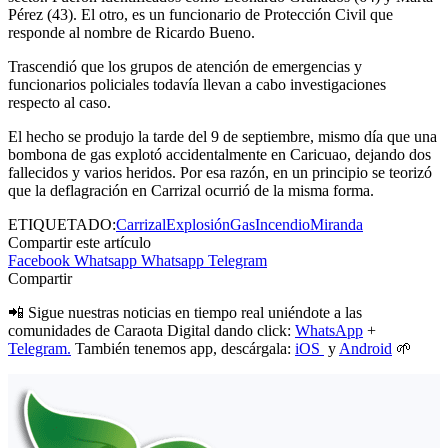
Pérez (43). El otro, es un funcionario de Protección Civil que
responde al nombre de Ricardo Bueno.
Trascendió que los grupos de atención de emergencias y
funcionarios policiales todavía llevan a cabo investigaciones
respecto al caso.
El hecho se produjo la tarde del 9 de septiembre, mismo día que una
bombona de gas explotó accidentalmente en Caricuao, dejando dos
fallecidos y varios heridos. Por esa razón, en un principio se teorizó
que la deflagración en Carrizal ocurrió de la misma forma.
ETIQUETADO:
Carrizal
Explosión
Gas
Incendio
Miranda
Compartir este artículo
Facebook
Whatsapp
Whatsapp
Telegram
Compartir
📲 Sigue nuestras noticias en tiempo real uniéndote a las
comunidades de Caraota Digital dando click:
WhatsApp
+
Telegram.
También tenemos app, descárgala:
iOS
y
Android
🌱