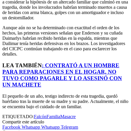
a considerar la hipótesis de un altercado familiar que culminó en una
tragedia, donde los involucrados habrían terminado muertos a causa
de heridas con arma blanca, golpes con un amortiguador e incluso
un destornillador.
Aunque aún no se ha determinado con exactitud el orden de los
hechos, las primeras versiones señalan que Enderson y su cuñada
Daimarlys habrían recibido heridas en la espalda, mientras que
Dailimar tenía heridas defensivas en los brazos. Los investigadores
del CICPC continúan trabajando en el caso para esclarecer los
detalles.
LEA TAMBIÉN
:
CONTRATÓ A UN HOMBRE
PARA REPARACIONES EN EL HOGAR, NO
TUVO COMO PAGARLE Y LO ASESINÓ CON
UN MACHETE
El pequeño de un año, testigo indirecto de esta tragedia, quedó
huérfano tras la muerte de su madre y su padre. Actualmente, el niño
se encuentra bajo el cuidado de un familiar.
ETIQUETADO:
Falcón
Familia
Masacre
Compartir este artículo
Facebook
Whatsapp
Whatsapp
Telegram