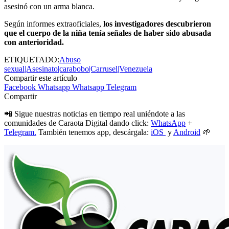
asesinó con un arma blanca.
Según informes extraoficiales,
los investigadores descubrieron
que el cuerpo de la niña tenía señales de haber sido abusada
con anterioridad.
ETIQUETADO:
Abuso
sexual|Asesinato|carabobo|Carrusel|Venezuela
Compartir este artículo
Facebook
Whatsapp
Whatsapp
Telegram
Compartir
📲 Sigue nuestras noticias en tiempo real uniéndote a las
comunidades de Caraota Digital dando click:
WhatsApp
+
Telegram.
También tenemos app, descárgala:
iOS
y
Android
🌱