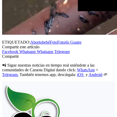
ETIQUETADO:
Aborto
bebé
Feto
Foto
río Guaire
Compartir este artículo
Facebook
Whatsapp
Whatsapp
Telegram
Compartir
📲 Sigue nuestras noticias en tiempo real uniéndote a las
comunidades de Caraota Digital dando click:
WhatsApp
+
Telegram.
También tenemos app, descárgala:
iOS
y
Android
🌱