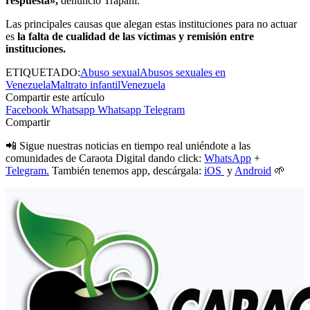
respuesta»,
denunció Trapani.
Las principales causas que alegan estas instituciones para no actuar
es
la falta de cualidad de las víctimas y remisión entre
instituciones.
ETIQUETADO:
Abuso sexual
Abusos sexuales en
Venezuela
Maltrato infantil
Venezuela
Compartir este artículo
Facebook
Whatsapp
Whatsapp
Telegram
Compartir
📲 Sigue nuestras noticias en tiempo real uniéndote a las
comunidades de Caraota Digital dando click:
WhatsApp
+
Telegram.
También tenemos app, descárgala:
iOS
y
Android
🌱