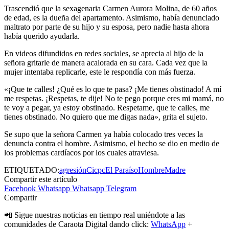
Trascendió que la sexagenaria Carmen Aurora Molina, de 60 años
de edad, es la dueña del apartamento. Asimismo, había denunciado
maltrato por parte de su hijo y su esposa, pero nadie hasta ahora
había querido ayudarla.
En videos difundidos en redes sociales, se aprecia al hijo de la
señora gritarle de manera acalorada en su cara. Cada vez que la
mujer intentaba replicarle, este le respondía con más fuerza.
«¡Que te calles! ¿Qué es lo que te pasa? ¡Me tienes obstinado! A mí
me respetas. ¡Respetas, te dije! No te pego porque eres mi mamá, no
te voy a pegar, ya estoy obstinado. Respetame, que te calles, me
tienes obstinado. No quiero que me digas nada», grita el sujeto.
Se supo que la señora Carmen ya había colocado tres veces la
denuncia contra el hombre. Asimismo, el hecho se dio en medio de
los problemas cardíacos por los cuales atraviesa.
ETIQUETADO:
agresión
Cicpc
El Paraíso
Hombre
Madre
Compartir este artículo
Facebook
Whatsapp
Whatsapp
Telegram
Compartir
📲 Sigue nuestras noticias en tiempo real uniéndote a las
comunidades de Caraota Digital dando click:
WhatsApp
+