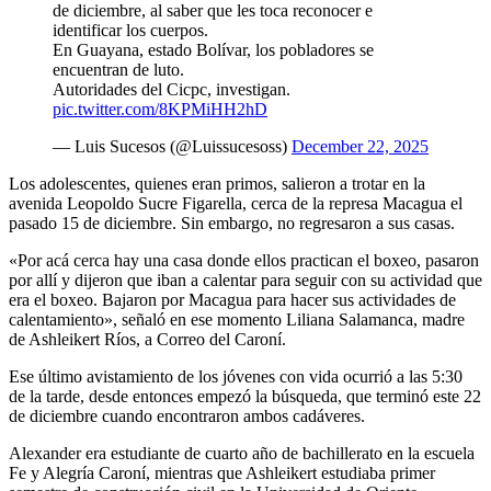
de diciembre, al saber que les toca reconocer e
identificar los cuerpos.
En Guayana, estado Bolívar, los pobladores se
encuentran de luto.
Autoridades del Cicpc, investigan.
pic.twitter.com/8KPMiHH2hD
— Luis Sucesos (@Luissucesoss)
December 22, 2025
Los adolescentes, quienes eran primos, salieron a trotar en la
avenida Leopoldo Sucre Figarella, cerca de la represa Macagua el
pasado 15 de diciembre. Sin embargo, no regresaron a sus casas.
«Por acá cerca hay una casa donde ellos practican el boxeo, pasaron
por allí y dijeron que iban a calentar para seguir con su actividad que
era el boxeo. Bajaron por Macagua para hacer sus actividades de
calentamiento», señaló en ese momento Liliana Salamanca, madre
de Ashleikert Ríos, a Correo del Caroní.
Ese último avistamiento de los jóvenes con vida ocurrió a las 5:30
de la tarde, desde entonces empezó la búsqueda, que terminó este 22
de diciembre cuando encontraron ambos cadáveres.
Alexander era estudiante de cuarto año de bachillerato en la escuela
Fe y Alegría Caroní, mientras que Ashleikert estudiaba primer