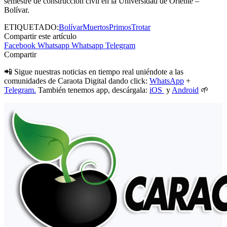
semestre de construcción civil en la Universidad de Oriente –
Bolívar.
ETIQUETADO:
Bolívar
Muertos
Primos
Trotar
Compartir este artículo
Facebook
Whatsapp
Whatsapp
Telegram
Compartir
📲 Sigue nuestras noticias en tiempo real uniéndote a las
comunidades de Caraota Digital dando click:
WhatsApp
+
Telegram.
También tenemos app, descárgala:
iOS
y
Android
🌱