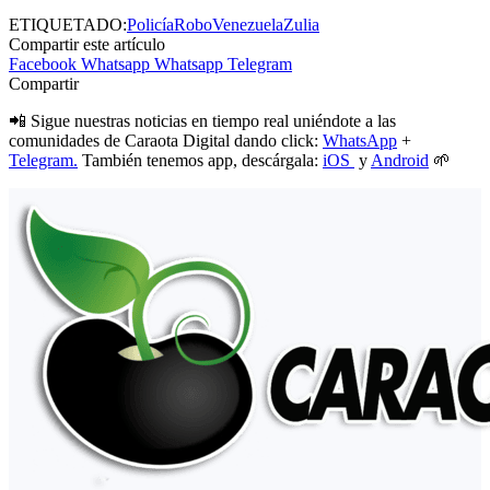
ETIQUETADO:
Policía
Robo
Venezuela
Zulia
Compartir este artículo
Facebook
Whatsapp
Whatsapp
Telegram
Compartir
📲 Sigue nuestras noticias en tiempo real uniéndote a las
comunidades de Caraota Digital dando click:
WhatsApp
+
Telegram.
También tenemos app, descárgala:
iOS
y
Android
🌱