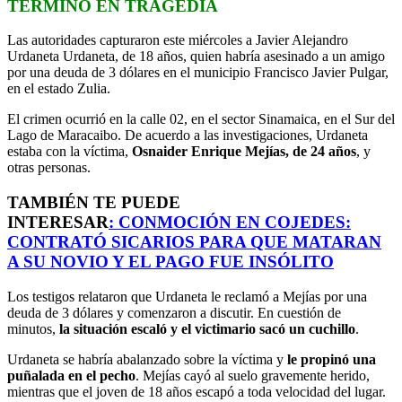
TERMINÓ EN TRAGEDIA
Las autoridades capturaron este miércoles a Javier Alejandro
Urdaneta Urdaneta, de 18 años, quien habría asesinado a un amigo
por una deuda de 3 dólares en el municipio Francisco Javier Pulgar,
en el estado Zulia.
El crimen ocurrió en la calle 02, en el sector Sinamaica, en el Sur del
Lago de Maracaibo. De acuerdo a las investigaciones, Urdaneta
estaba con la víctima,
Osnaider Enrique Mejías, de 24 años
, y
otras personas.
TAMBIÉN TE PUEDE
INTERESAR
:
CONMOCIÓN EN COJEDES:
CONTRATÓ SICARIOS PARA QUE MATARAN
A SU NOVIO Y EL PAGO FUE INSÓLITO
Los testigos relataron que Urdaneta le reclamó a Mejías por una
deuda de 3 dólares y comenzaron a discutir. En cuestión de
minutos,
la situación escaló y el victimario sacó un cuchillo
.
Urdaneta se habría abalanzado sobre la víctima y
le propinó una
puñalada en el pecho
. Mejías cayó al suelo gravemente herido,
mientras que el joven de 18 años escapó a toda velocidad del lugar.