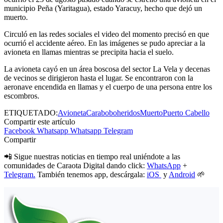
municipio Peña (Yaritagua), estado Yaracuy, hecho que dejó un
muerto.
Circuló en las redes sociales el video del momento precisó en que
ocurrió el accidente aéreo. En las imágenes se pudo apreciar a la
avioneta en llamas mientras se precipita hacia el suelo.
La avioneta cayó en un área boscosa del sector La Vela y decenas
de vecinos se dirigieron hasta el lugar. Se encontraron con la
aeronave encendida en llamas y el cuerpo de una persona entre los
escombros.
ETIQUETADO:
Avioneta
Carabobo
heridos
Muerto
Puerto Cabello
Compartir este artículo
Facebook
Whatsapp
Whatsapp
Telegram
Compartir
📲 Sigue nuestras noticias en tiempo real uniéndote a las
comunidades de Caraota Digital dando click:
WhatsApp
+
Telegram.
También tenemos app, descárgala:
iOS
y
Android
🌱