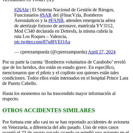
#26Abr
| El Sistema Nacional de Gestión de Riesgos,
Funcionarios
#SAR
del @InacVzla, Bomberos
Aeronáuticos y la
#FANB
, atienden emergencia aérea
de aterrizaje forzoso de aeronave, matrícula YV3112,
Mod C340 declarada en Detresfa, la misma cubría la
ruta Los Roques – Valencia,
pic.twitter.com/87sd8VEOAa
— cperezampueda (@cperezampueda)
April 27, 2024
Por su parte la cuenta ‘Bomberos voluntarios de Carabobo’ reveló
que de los heridos, dos están en estado grave. En específico,
mencionaron que el piloto y el copiloto son quienes están tales
condiciones. Todos ellos están internados en el hospital Prince Lara
de Puerto Cabello.
Hasta los momentos no ha trascendido mayor información al
respecto.
OTROS ACCIDENTES SIMILARES
Por fortuna este año casi no se han reportado accidentes de avioneta
en Venezuela, a diferencia del año pasado. Uno de estos casos
ocurrió el 23 de agosto pasado cuando se estrelló una avioneta en el