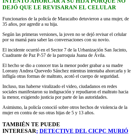
INTENTÓ AHORCAR A SU HIJA PORQUE NO
DEJÓ QUE LE REVISARAN EL CELULAR
Funcionarios de la policía de Maracaibo detuvieron a una mujer, de
35 años, por agredir a su hija.
Según las primeras versiones, la joven no se dejó revisar el celular
por su mamá para saber las conversaciones con su novio.
El incidente ocurrió en el Sector 7 de la Urbanización San Jacinto,
Cuadrante de Paz P-57 de la parroquia Juana de Ávila.
El hecho se dio a conocer tras la menor poder grabar a su madre
Loreany Andrea Quevedo Sánchez mientras intentaba ahorcarla y le
infligía otras formas de maltrato, acotó el cuerpo de seguridad.
Incluso, tras haberse viralizado el video, ciudadanos en redes
sociales manifestaron su indignación y repudiaron el maltrato hacia
la menor, exigiendo justicia por parte de las autoridades.
Asimismo, la policía conoció sobre otros hechos de violencia de la
mujer en contra de sus otras hijas de 5 y 13 años.
TAMBIÉN TE PUEDE
INTERESAR
:
DETECTIVE DEL CICPC MURIÓ