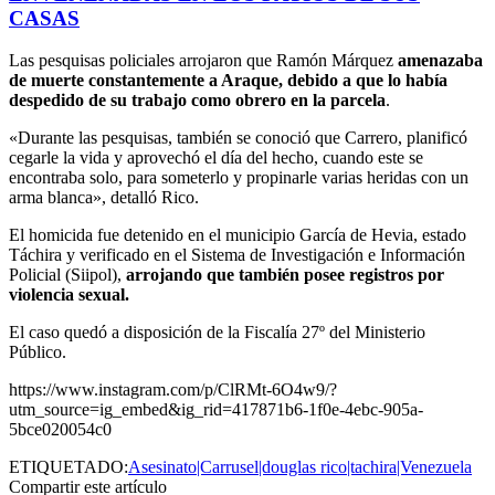
CASAS
Las pesquisas policiales arrojaron que Ramón Márquez
amenazaba
de muerte constantemente a Araque, debido a que lo había
despedido de su trabajo como obrero en la parcela
.
«Durante las pesquisas, también se conoció que Carrero, planificó
cegarle la vida y aprovechó el día del hecho, cuando este se
encontraba solo, para someterlo y propinarle varias heridas con un
arma blanca», detalló Rico.
El homicida fue detenido en el municipio García de Hevia, estado
Táchira y verificado en el Sistema de Investigación e Información
Policial (Siipol),
arrojando que también posee registros por
violencia sexual.
El caso quedó a disposición de la Fiscalía 27º del Ministerio
Público.
https://www.instagram.com/p/ClRMt-6O4w9/?
utm_source=ig_embed&ig_rid=417871b6-1f0e-4ebc-905a-
5bce020054c0
ETIQUETADO:
Asesinato|Carrusel|douglas rico|tachira|Venezuela
Compartir este artículo