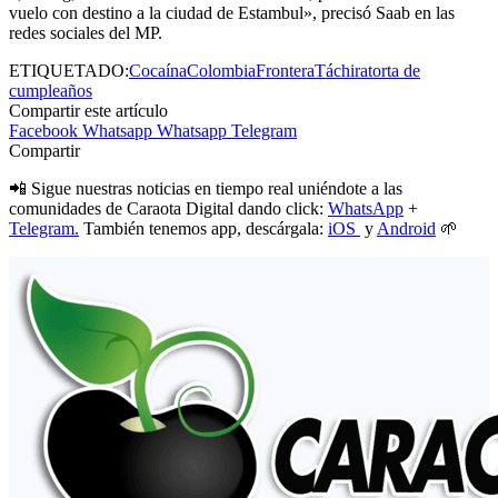
vuelo con destino a la ciudad de Estambul», precisó Saab en las
redes sociales del MP.
ETIQUETADO:
Cocaína
Colombia
Frontera
Táchira
torta de
cumpleaños
Compartir este artículo
Facebook
Whatsapp
Whatsapp
Telegram
Compartir
📲 Sigue nuestras noticias en tiempo real uniéndote a las
comunidades de Caraota Digital dando click:
WhatsApp
+
Telegram.
También tenemos app, descárgala:
iOS
y
Android
🌱