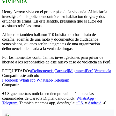
VIVIENDA
Henry Arroyo vivía en el primer piso de la vivienda. Al iniciar la
investigación, la policía encontró en su habitación drogas y dos
estuches de armas. En este sentido, presumen que el autor del
asesinato robó las armas.
Al interior también hallaron 110 bolsitas de clorhidrato de
cocaína, además de una moto y documentos de ciudadanos
venezolanos, quienes serían integrantes de una organización
delincuencial dedicada a la venta de drogas.
Por los momentos continúan las investigaciones para privar de
libertad a los responsables de este nuevo caso de violencia en Perú.
ETIQUETADO:
#Delincuencia|Carrusel|Migrantes|Perú|Venezuela
Compartir este artículo
Facebook
Whatsapp
Whatsapp
Telegram
Compartir
📲 Sigue nuestras noticias en tiempo real uniéndote a las
comunidades de Caraota Digital dando click:
WhatsApp
+
Telegram.
También tenemos app, descárgala:
iOS
y
Android
🌱