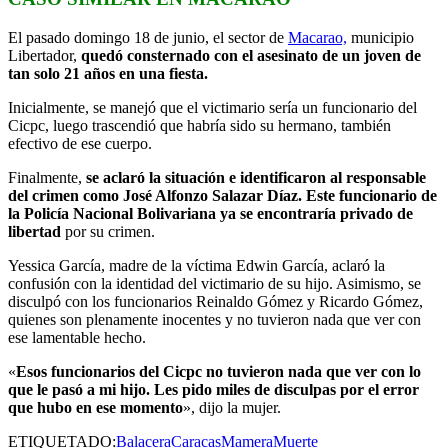
El pasado domingo 18 de junio, el sector de
Macarao,
municipio
Libertador,
quedó consternado con el asesinato de un joven de
tan solo 21 años en una fiesta.
Inicialmente, se manejó que el victimario sería un funcionario del
Cicpc, luego trascendió que habría sido su hermano, también
efectivo de ese cuerpo.
Finalmente,
se aclaró la situación e identificaron al responsable
del crimen como José Alfonzo Salazar Díaz. Este funcionario de
la Policía Nacional Bolivariana ya se encontraría privado de
libertad
por su crimen.
Yessica García, madre de la víctima Edwin García, aclaró la
confusión con la identidad del victimario de su hijo. Asimismo, se
disculpó con los funcionarios Reinaldo Gómez y Ricardo Gómez,
quienes son plenamente inocentes y no tuvieron nada que ver con
ese lamentable hecho.
«
Esos funcionarios del Cicpc no tuvieron nada que ver con lo
que le pasó a mi hijo. Les pido miles de disculpas por el error
que hubo en ese momento
», dijo la mujer.
ETIQUETADO:
Balacera
Caracas
Mamera
Muerte