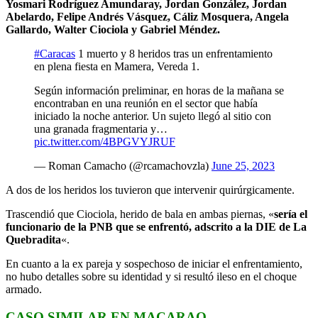
Yosmari Rodríguez Amundaray, Jordan González, Jordan
Abelardo, Felipe Andrés Vásquez, Cáliz Mosquera, Angela
Gallardo, Walter Ciociola y Gabriel Méndez.
#Caracas
1 muerto y 8 heridos tras un enfrentamiento
en plena fiesta en Mamera, Vereda 1.
Según información preliminar, en horas de la mañana se
encontraban en una reunión en el sector que había
iniciado la noche anterior. Un sujeto llegó al sitio con
una granada fragmentaria y…
pic.twitter.com/4BPGVYJRUF
— Roman Camacho (@rcamachovzla)
June 25, 2023
A dos de los heridos los tuvieron que intervenir quirúrgicamente.
Trascendió que Ciociola, herido de bala en ambas piernas, «
sería el
funcionario de la PNB que se enfrentó, adscrito a la DIE de La
Quebradita
«.
En cuanto a la ex pareja y sospechoso de iniciar el enfrentamiento,
no hubo detalles sobre su identidad y si resultó ileso en el choque
armado.
CASO SIMILAR EN MACARAO