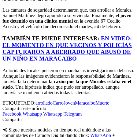
Las cámaras de seguridad determinaron que, tras arrollar a Morales,
Samuel Martínez llegó apurado a su vivienda. Finalmente,
el joven
fue detenido en una clínica mental
en la avenida 67 Cecilio
Acosta y el vehículo fue decomisado el martes, 24 de febrero.
TAMBIÉN TE PUEDE INTERESAR:
EN VIDEO:
EL MOMENTO EN QUE VECINOS Y POLICÍAS
CAPTURARON A ABERRADO QUE ABUSÓ DE
UN NIÑO EN MARACAIBO
Autoridades locales pusieron en marcha las investigaciones del caso.
Aunque las imágenes evidenciaron la responsabilidad de Martínez,
todavía falta determinar
la razón por la que Morales estaba en el
suelo
. Una hipótesis indica que pudo ser atropellado, aunque
todavía se mantienen abiertas todas las teorías.
ETIQUETADO:
arrollado
Carro
Joven
Maracaibo
Muerte
Compartir este artículo
Facebook
Whatsapp
Whatsapp
Telegram
Compartir
📲 Sigue nuestras noticias en tiempo real uniéndote a las
comunidades de Caraota Digital dando click:
WhatsApp
+