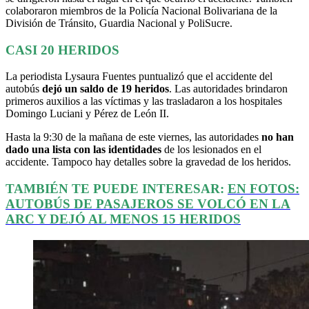
colaboraron miembros de la Policía Nacional Bolivariana de la
División de Tránsito, Guardia Nacional y PoliSucre.
CASI 20 HERIDOS
La periodista Lysaura Fuentes puntualizó que el accidente del
autobús
dejó un saldo de 19 heridos
. Las autoridades brindaron
primeros auxilios a las víctimas y las trasladaron a los hospitales
Domingo Luciani y Pérez de León II.
Hasta la 9:30 de la mañana de este viernes, las autoridades
no han
dado una lista con las identidades
de los lesionados en el
accidente. Tampoco hay detalles sobre la gravedad de los heridos.
TAMBIÉN TE PUEDE INTERESAR:
EN FOTOS:
AUTOBÚS DE PASAJEROS SE VOLCÓ EN LA
ARC Y DEJÓ AL MENOS 15 HERIDOS