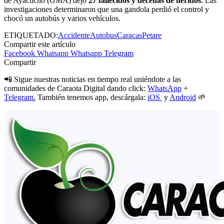
de Ayacucho (GMA) dejó
27 fallecidos y decenas de heridos
. Las
investigaciones determinaron que una gandola perdió el control y
chocó un autobús y varios vehículos.
ETIQUETADO:
Accidente
Autobus
Caracas
Petare
Compartir este artículo
Facebook
Whatsapp
Whatsapp
Telegram
Compartir
📲 Sigue nuestras noticias en tiempo real uniéndote a las
comunidades de Caraota Digital dando click:
WhatsApp
+
Telegram.
También tenemos app, descárgala:
iOS
y
Android
🌱