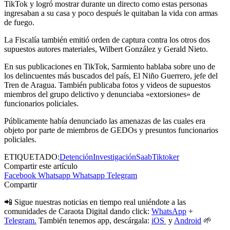
TikTok y logró mostrar durante un directo como estas personas
ingresaban a su casa y poco después le quitaban la vida con armas
de fuego.
La Fiscalía también emitió orden de captura contra los otros dos
supuestos autores materiales, Wilbert González y Gerald Nieto.
En sus publicaciones en TikTok, Sarmiento hablaba sobre uno de
los delincuentes más buscados del país, El Niño Guerrero, jefe del
Tren de Aragua. También publicaba fotos y videos de supuestos
miembros del grupo delictivo y denunciaba «extorsiones» de
funcionarios policiales.
Públicamente había denunciado las amenazas de las cuales era
objeto por parte de miembros de GEDOs y presuntos funcionarios
policiales.
ETIQUETADO:
Detención
Investigación
Saab
Tiktoker
Compartir este artículo
Facebook
Whatsapp
Whatsapp
Telegram
Compartir
📲 Sigue nuestras noticias en tiempo real uniéndote a las
comunidades de Caraota Digital dando click:
WhatsApp
+
Telegram.
También tenemos app, descárgala:
iOS
y
Android
🌱