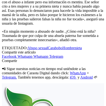
con el abuso a infante pero esa información es mentira. Ese señor
crio a tres mujeres y a su primera nieta y nunca había pasado algo
así. Esas personas lo denunciaron para hacerle la vida imposible a la
mamá de la niña, pero es falso porque le hicieron los exámenes a la
niña y las pruebas salieron falsas la niña no fue tocada», aseguró una
usuaria de Instagram.
«En ningún momento a abusado de nadie. ¿Cómo está la niña?
Traumada de que por culpa de una abuela paterna fue sometida a
pruebas completamente innecesarias», añadió otra.
ETIQUETADO:
Abuso sexual
Carabobo
Hombre
nieta
Compartir este artículo
Facebook
Whatsapp
Whatsapp
Telegram
Compartir
📲 Sigue nuestras noticias en tiempo real uniéndote a las
comunidades de Caraota Digital dando click:
WhatsApp
+
Telegram.
También tenemos app, descárgala:
iOS
y
Android
🌱