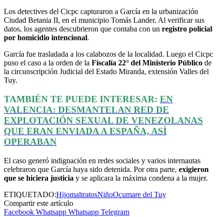
Los detectives del Cicpc capturaron a García en la urbanización
Ciudad Betania II, en el municipio Tomás Lander. Al verificar sus
datos, los agentes descubrieron que contaba con un
registro policial
por homicidio intencional
.
García fue trasladada a los calabozos de la localidad. Luego el Cicpc
puso el caso a la orden de la
Fiscalía 22° del Ministerio Público
de
la circunscripción Judicial del Estado Miranda, extensión Valles del
Tuy.
TAMBIÉN TE PUEDE INTERESAR:
EN
VALENCIA: DESMANTELAN RED DE
EXPLOTACIÓN SEXUAL DE VENEZOLANAS
QUE ERAN ENVIADA A ESPAÑA, ASÍ
OPERABAN
El caso generó indignación en redes sociales y varios internautas
celebraron que García haya sido detenida. Por otra parte,
exigieron
que se hiciera justicia
y se aplicara la máxima condena a la mujer.
ETIQUETADO:
Hijo
maltratos
Niño
Ocumare del Tuy
Compartir este artículo
Facebook
Whatsapp
Whatsapp
Telegram