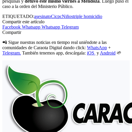
pesquisas y
detuvo este mismo viernes a Mendoza
. Luego puso el
caso a la orden del Ministerio Público.
ETIQUETADO:
asesinato
Cicpc
Niños
triple homicidio
Compartir este artículo
Facebook
Whatsapp
Whatsapp
Telegram
Compartir
📲 Sigue nuestras noticias en tiempo real uniéndote a las
comunidades de Caraota Digital dando click:
WhatsApp
+
Telegram.
También tenemos app, descárgala:
iOS
y
Android
🌱