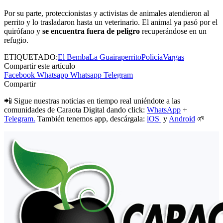
Por su parte, proteccionistas y activistas de animales atendieron al
perrito y lo trasladaron hasta un veterinario. El animal ya pasó por el
quirófano y
se encuentra fuera de peligro
recuperándose en un
refugio.
ETIQUETADO:
El Bemba
La Guaira
perrito
Policía
Vargas
Compartir este artículo
Facebook
Whatsapp
Whatsapp
Telegram
Compartir
📲 Sigue nuestras noticias en tiempo real uniéndote a las
comunidades de Caraota Digital dando click:
WhatsApp
+
Telegram.
También tenemos app, descárgala:
iOS
y
Android
🌱