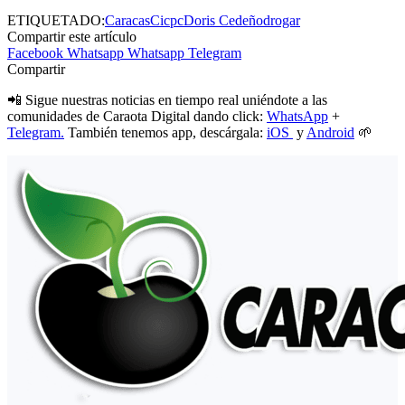
ETIQUETADO:
Caracas
Cicpc
Doris Cedeño
drogar
Compartir este artículo
Facebook
Whatsapp
Whatsapp
Telegram
Compartir
📲 Sigue nuestras noticias en tiempo real uniéndote a las
comunidades de Caraota Digital dando click:
WhatsApp
+
Telegram.
También tenemos app, descárgala:
iOS
y
Android
🌱