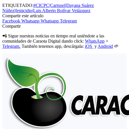
ETIQUETADO:
#CICPC|Carrusel|Dayana Suárez
Núñez|femicidio|Luis Alberto Bolívar Velázquez
Compartir este artículo
Facebook
Whatsapp
Whatsapp
Telegram
Compartir
📲 Sigue nuestras noticias en tiempo real uniéndote a las
comunidades de Caraota Digital dando click:
WhatsApp
+
Telegram.
También tenemos app, descárgala:
iOS
y
Android
🌱