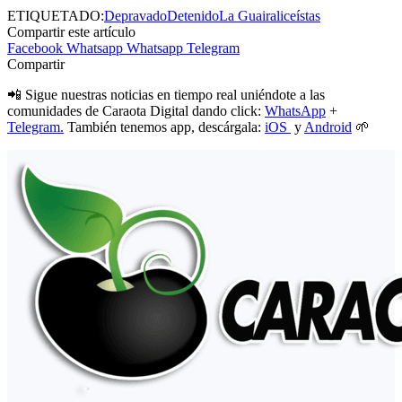
ETIQUETADO:
Depravado
Detenido
La Guaira
liceístas
Compartir este artículo
Facebook
Whatsapp
Whatsapp
Telegram
Compartir
📲 Sigue nuestras noticias en tiempo real uniéndote a las
comunidades de Caraota Digital dando click:
WhatsApp
+
Telegram.
También tenemos app, descárgala:
iOS
y
Android
🌱