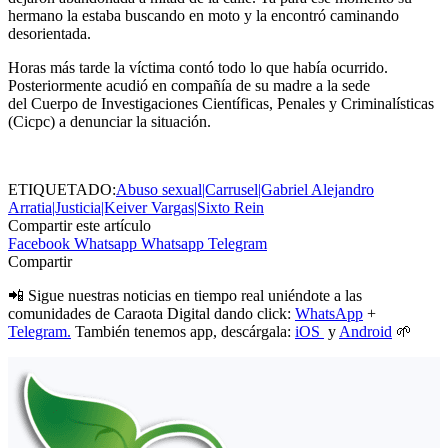
hermano la estaba buscando en moto y la encontró caminando
desorientada.
Horas más tarde la víctima contó todo lo que había ocurrido.
Posteriormente acudió en compañía de su madre a la sede
del Cuerpo de Investigaciones Científicas, Penales y Criminalísticas
(Cicpc) a denunciar la situación.
ETIQUETADO:
Abuso sexual|Carrusel|Gabriel Alejandro
Arratia|Justicia|Keiver Vargas|Sixto Rein
Compartir este artículo
Facebook
Whatsapp
Whatsapp
Telegram
Compartir
📲 Sigue nuestras noticias en tiempo real uniéndote a las
comunidades de Caraota Digital dando click:
WhatsApp
+
Telegram.
También tenemos app, descárgala:
iOS
y
Android
🌱