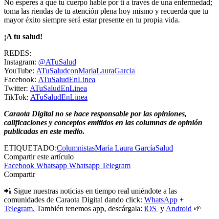
No esperes a que tu cuerpo hable por ti a través de una enfermedad;
toma las riendas de tu atención plena hoy mismo y recuerda que tu
mayor éxito siempre será estar presente en tu propia vida.
¡A tu salud!
REDES:
Instagram:
@ATuSalud
YouTube:
ATuSaludconMariaLauraGarcia
Facebook:
ATuSaludEnLinea
Twitter:
ATuSaludEnLinea
TikTok:
ATuSaludEnLinea
Caraota Digital no se hace responsable por las opiniones,
calificaciones y conceptos emitidos en las columnas de opinión
publicadas en este medio.
ETIQUETADO:
Columnistas
María Laura García
Salud
Compartir este artículo
Facebook
Whatsapp
Whatsapp
Telegram
Compartir
📲 Sigue nuestras noticias en tiempo real uniéndote a las
comunidades de Caraota Digital dando click:
WhatsApp
+
Telegram.
También tenemos app, descárgala:
iOS
y
Android
🌱