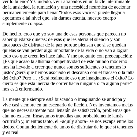
ver lo bueno? Y Cuidado, vivir atrapados en un bucle interminable
de la ansiedad, la rumiación y una necesidad neurótica de accionar
permanentemente para llenar “todos esos vacíos” puede llegar a
agotarnos a tal nivel que, sin darnos cuenta, nuestro cuerpo
simplemente colapsa.
De hecho, creo que yo soy una de esas personas que parecen no
saber quedarse quietas; de esas que les aterra el silencio y son
incapaces de disfrutar de la paz porque piensan que si se quedan
quietas se van perder algo importante de la vida o no van a lograr
todo eso que creen les hace falta. Y me pregunto con preocupación:
¿Es que acaso la altísima competitividad de este mundo moderno
nos ha llevado a creer que nunca somos suficientes o tenemos lo
justo? ¿Será que hemos asociado el descanso con el fracaso o la falta
del éxito? Pero … ¿Será realmente eso que imaginamos el éxito? Lo
cierto es que esta inercia de correr hacia ninguna o “a alguna parte”
nos está enfermando.
La mente que siempre está buscando o imaginando se anticipa y
vive casi siempre en un escenario de ficción. Nos inventamos metas
que no necesariamente nos llenarán de satisfacción, problemas que
aún no existen. Ensayamos tragedias que probablemente jamás
ocurrirán y, mientras tanto, el «aquí y ahora» se nos escapa entre los
dedos. Contundentemente dejamos de disfrutar de lo que sí tenemos
y es real.