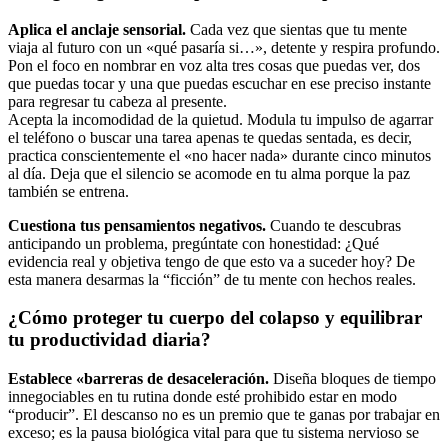
Aplica el anclaje sensorial.
Cada vez que sientas que tu mente
viaja al futuro con un «qué pasaría si…», detente y respira profundo.
Pon el foco en nombrar en voz alta tres cosas que puedas ver, dos
que puedas tocar y una que puedas escuchar en ese preciso instante
para regresar tu cabeza al presente.
Acepta la incomodidad de la quietud. Modula tu impulso de agarrar
el teléfono o buscar una tarea apenas te quedas sentada, es decir,
practica conscientemente el «no hacer nada» durante cinco minutos
al día. Deja que el silencio se acomode en tu alma porque la paz
también se entrena.
Cuestiona tus pensamientos negativos.
Cuando te descubras
anticipando un problema, pregúntate con honestidad: ¿Qué
evidencia real y objetiva tengo de que esto va a suceder hoy? De
esta manera desarmas la “ficción” de tu mente con hechos reales.
¿Cómo proteger tu cuerpo del colapso y equilibrar
tu productividad diaria?
Establece «barreras de desaceleración.
Diseña bloques de tiempo
innegociables en tu rutina donde esté prohibido estar en modo
“producir”. El descanso no es un premio que te ganas por trabajar en
exceso; es la pausa biológica vital para que tu sistema nervioso se