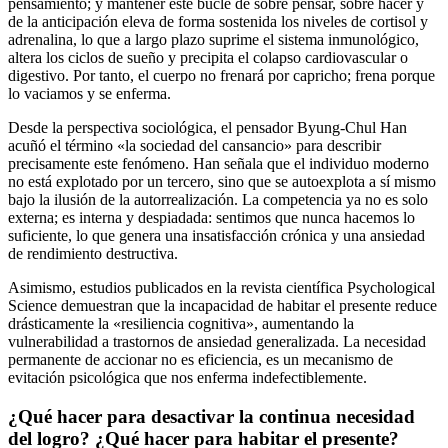
pensamiento; y mantener este bucle de sobre pensar, sobre hacer y
de la anticipación eleva de forma sostenida los niveles de cortisol y
adrenalina, lo que a largo plazo suprime el sistema inmunológico,
altera los ciclos de sueño y precipita el colapso cardiovascular o
digestivo. Por tanto, el cuerpo no frenará por capricho; frena porque
lo vaciamos y se enferma.
Desde la perspectiva sociológica, el pensador Byung-Chul Han
acuñó el término «la sociedad del cansancio» para describir
precisamente este fenómeno. Han señala que el individuo moderno
no está explotado por un tercero, sino que se autoexplota a sí mismo
bajo la ilusión de la autorrealización. La competencia ya no es solo
externa; es interna y despiadada: sentimos que nunca hacemos lo
suficiente, lo que genera una insatisfacción crónica y una ansiedad
de rendimiento destructiva.
Asimismo, estudios publicados en la revista científica Psychological
Science demuestran que la incapacidad de habitar el presente reduce
drásticamente la «resiliencia cognitiva», aumentando la
vulnerabilidad a trastornos de ansiedad generalizada. La necesidad
permanente de accionar no es eficiencia, es un mecanismo de
evitación psicológica que nos enferma indefectiblemente.
¿Qué hacer para desactivar la continua necesidad
del logro? ¿Qué hacer para habitar el presente?