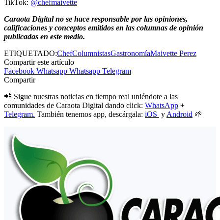
TikTok:
@chefmaivette
Caraota Digital no se hace responsable por las opiniones,
calificaciones y conceptos emitidos en las columnas de opinión
publicadas en este medio.
ETIQUETADO:
Chef
Columnistas
Gastronomía
Maivette Perez
Compartir este artículo
Facebook
Whatsapp
Whatsapp
Telegram
Compartir
📲 Sigue nuestras noticias en tiempo real uniéndote a las
comunidades de Caraota Digital dando click:
WhatsApp
+
Telegram.
También tenemos app, descárgala:
iOS
y
Android
🌱