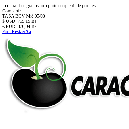
Lectura:
Los granos, oro proteico que rinde por tres
Compartir
TASA BCV
Mié 05/08
$
USD:
755,15 Bs
€
EUR:
870,04 Bs
Font Resizer
Aa