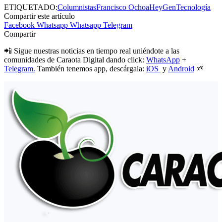
ETIQUETADO:
Columnistas
Francisco Ochoa
HeyGen
Tecnología
Compartir este artículo
Facebook
Whatsapp
Whatsapp
Telegram
Compartir
📲 Sigue nuestras noticias en tiempo real uniéndote a las
comunidades de Caraota Digital dando click:
WhatsApp
+
Telegram.
También tenemos app, descárgala:
iOS
y
Android
🌱