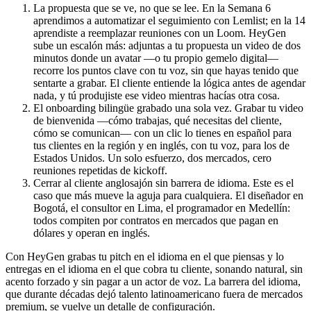
La propuesta que se ve, no que se lee. En la Semana 6
aprendimos a automatizar el seguimiento con Lemlist; en la 14
aprendiste a reemplazar reuniones con un Loom. HeyGen
sube un escalón más: adjuntas a tu propuesta un video de dos
minutos donde un avatar —o tu propio gemelo digital—
recorre los puntos clave con tu voz, sin que hayas tenido que
sentarte a grabar. El cliente entiende la lógica antes de agendar
nada, y tú produjiste ese video mientras hacías otra cosa.
El onboarding bilingüe grabado una sola vez. Grabar tu video
de bienvenida —cómo trabajas, qué necesitas del cliente,
cómo se comunican— con un clic lo tienes en español para
tus clientes en la región y en inglés, con tu voz, para los de
Estados Unidos. Un solo esfuerzo, dos mercados, cero
reuniones repetidas de kickoff.
Cerrar al cliente anglosajón sin barrera de idioma. Este es el
caso que más mueve la aguja para cualquiera. El diseñador en
Bogotá, el consultor en Lima, el programador en Medellín:
todos compiten por contratos en mercados que pagan en
dólares y operan en inglés.
Con HeyGen grabas tu pitch en el idioma en el que piensas y lo
entregas en el idioma en el que cobra tu cliente, sonando natural, sin
acento forzado y sin pagar a un actor de voz. La barrera del idioma,
que durante décadas dejó talento latinoamericano fuera de mercados
premium, se vuelve un detalle de configuración.