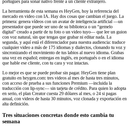
portugues para sonar nativo frente a un cliente extranjero.
La herramienta de esta semana es HeyGen, hoy la referencia del
mercado en video con IA. Hay dos cosas que cambian el juego. La
primera: genera vídeos con un avatar de inteligencia artificial —un
presentador que puede ser uno de su biblioteca o un “gemelo
digital” creado a partir de tu foto o un video tuyo— que lee un guion
con voz natural, sin que tengas que grabar ni editar nada. La
segunda, y aquí está el diferenciador para nuestra audiencia: traduce
cualquier video a más de 175 idiomas y dialectos, clonando tu voz y
sincronizando el movimiento de tus labios al nuevo idioma. Grabas
una vez en español; entregas en inglés, en portugués o en el idioma
que hable ese cliente, con tu cara y voz intactas.
Lo mejor es que se puede probar sin pagar. HeyGen tiene plan
gratuito en heygen.com: tres videos al mes de hasta tres minutos,
con acceso de prueba a sus funciones Premium —incluida la
traducción con lip-sync— sin tarjeta de crédito. Para quien lo adopta
en serio, el plan Creator cuesta 29 dólares al mes, o 24 si pagas
anual, con videos de hasta 30 minutos, voz clonada y exportación en
alta definición.
Tres situaciones concretas donde esto cambia tu
semana