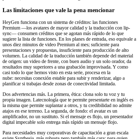
Las limitaciones que vale la pena mencionar
HeyGen funciona con un sistema de créditos: las funciones
Premium —los avatares de mayor calidad y la traducción con lip-
sync— consumen créditos que se agotan más rápido de lo que
sugiere la lista de funciones. En los planes de entrada, eso equivale a
unos diez minutos de video Premium al mes; suficiente para
presentaciones y propuestas, insuficiente para producción de alto
volumen. La calidad de la traducción también depende del material
de origen: un video de frente, con buen audio y un solo orador, da
resultados muy superiores a una grabación improvisada. Y como
casi todo lo que hemos visto en esta serie, procesa en la
nube: necesitas conexión estable para subir y renderizar, algo a
planificar si trabajas desde zonas de conectividad limitada.
Dos advertencias más. La primera, ética: clona solo tu voz y tu
propia imagen. Latecnología que te permite presentarte en inglés es
la misma que permite suplantar a otros, y tu credibilidad no admite
atajos en ese terreno. La segunda, de fondo: el avatar es un
amplificador, no un sustituto. Si el mensaje es flojo, un presentador
digital impecable solo entrega más rápido un mensaje flojo.
Para necesidades muy corporativas de capacitación a gran escala
existe Synthesia, más robusta pero también más cara; para quien