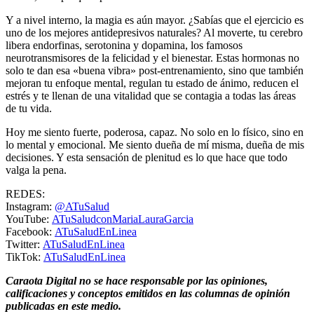
Y a nivel interno, la magia es aún mayor. ¿Sabías que el ejercicio es
uno de los mejores antidepresivos naturales? Al moverte, tu cerebro
libera endorfinas, serotonina y dopamina, los famosos
neurotransmisores de la felicidad y el bienestar. Estas hormonas no
solo te dan esa «buena vibra» post-entrenamiento, sino que también
mejoran tu enfoque mental, regulan tu estado de ánimo, reducen el
estrés y te llenan de una vitalidad que se contagia a todas las áreas
de tu vida.
Hoy me siento fuerte, poderosa, capaz. No solo en lo físico, sino en
lo mental y emocional. Me siento dueña de mí misma, dueña de mis
decisiones. Y esta sensación de plenitud es lo que hace que todo
valga la pena.
REDES:
Instagram:
@ATuSalud
YouTube:
ATuSaludconMariaLauraGarcia
Facebook:
ATuSaludEnLinea
Twitter:
ATuSaludEnLinea
TikTok:
ATuSaludEnLinea
Caraota Digital no se hace responsable por las opiniones,
calificaciones y conceptos emitidos en las columnas de opinión
publicadas en este medio.