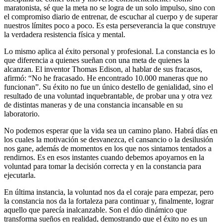
maratonista, sé que la meta no se logra de un solo impulso, sino con
el compromiso diario de entrenar, de escuchar al cuerpo y de superar
nuestros límites poco a poco. Es esta perseverancia la que construye
la verdadera resistencia física y mental.
Lo mismo aplica al éxito personal y profesional. La constancia es lo
que diferencia a quienes sueñan con una meta de quienes la
alcanzan. El inventor Thomas Edison, al hablar de sus fracasos,
afirmó: “No he fracasado. He encontrado 10.000 maneras que no
funcionan”. Su éxito no fue un único destello de genialidad, sino el
resultado de una voluntad inquebrantable, de probar una y otra vez
de distintas maneras y de una constancia incansable en su
laboratorio.
No podemos esperar que la vida sea un camino plano. Habrá días en
los cuales la motivación se desvanezca, el cansancio o la desilusión
nos gane, además de momentos en los que nos sintamos tentados a
rendirnos. Es en esos instantes cuando debemos apoyarnos en la
voluntad para tomar la decisión correcta y en la constancia para
ejecutarla.
En última instancia, la voluntad nos da el coraje para empezar, pero
la constancia nos da la fortaleza para continuar y, finalmente, lograr
aquello que parecía inalcanzable. Son el dúo dinámico que
transforma sueños en realidad, demostrando que el éxito no es un